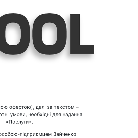
ною офертою), далі за текстом –
тні умови, необхідні для надання
у – «Послуги».
ю особою-підприємцем Зайченко