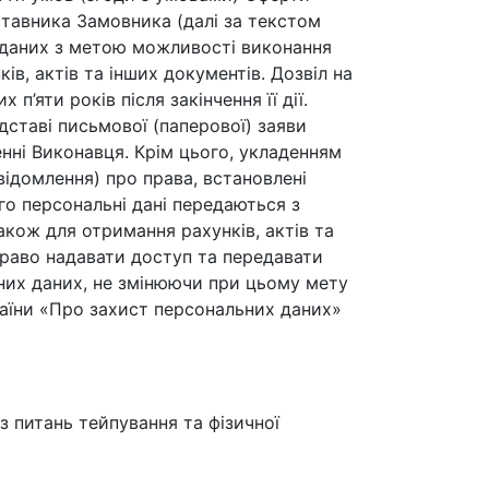
ставника Замовника (далі за текстом
х даних з метою можливості виконання
в, актів та інших документів. Дозвіл на
’яти років після закінчення її дії.
ставі письмової (паперової) заяви
нні Виконавця. Крім цього, укладенням
відомлення) про права, встановлені
го персональні дані передаються з
кож для отримання рахунків, актів та
право надавати доступ та передавати
ьних даних, не змінюючи при цьому мету
раїни «Про захист персональних даних»
з питань тейпування та фізичної