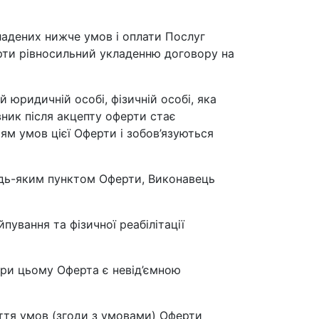
кладених нижче умов і оплати Послуг
ерти рівносильний укладенню договору на
й юридичній особі, фізичній особі, яка
вник після акцепту оферти стає
м умов цієї Оферти і зобов’язуються
 будь-яким пунктом Оферти, Виконавець
пування та фізичної реабілітації
При цьому Оферта є невід’ємною
яття умов (згоди з умовами) Оферти