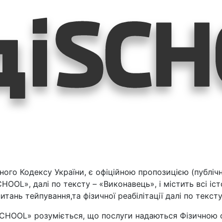
ьного Кодексу України, є офіційною пропозицією (публіч
OL», далі по тексту – «Виконавець», і містить всі істо
тань тейпування,та фізичної реабілітації далі по текст
іSCHOOL» розуміється, що послуги надаються Фізично