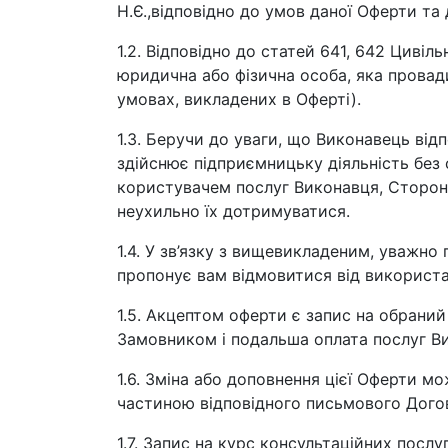
Н.Є.,відповідно до умов даної Оферти та д
1.2. Відповідно до статей 641, 642 Цивіл
юридична або фізична особа, яка провад
умовах, викладених в Оферті).
1.3. Беручи до уваги, що Виконавець відп
здійснює підприємницьку діяльність без 
користувачем послуг Виконавця, Сторони
неухильно їх дотримуватися.
1.4. У зв’язку з вищевикладеним, уважно
пропонує вам відмовитися від використа
1.5. Акцептом оферти є запис на обраний
Замовником і подальша оплата послуг В
1.6. Зміна або доповнення цієї Оферти 
частиною відповідного письмового Дого
1.7. Запис на курс консультаційних посл