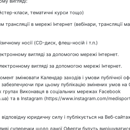
ому вигляді:
майстер-класи, тематичні курси тощо)
м трансляції в мережі Інтернет (вебінари, трансляції м
зичному носії (CD-диск, флеш-носій і т.п.)
лектронному вигляді за допомогою мережі Інтернет.
електронному вигляді за допомогою мережі Інтернет.
момент змінювати Календар заходів і умови публічної 
забезпечуючи при цьому публікацію змінених умов на 
них групах Виконавця в соціальних мережах Facebook
a) та в Instagram (https://www.instagram.com/medisport_
 відповідну юридичну силу і публікується на Веб-сайтах
ливі суперечки щодо даної Оферти будуть вирішуватися