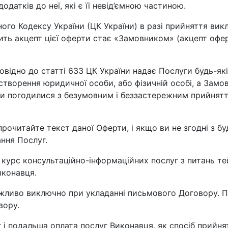
одатків до неї, які є її невід’ємною частиною.
ьного Кодексу України (ЦК України) в разі прийняття ви
ить акцепт цієї оферти стає «Замовником» (акцепт оф
овідно до статті 633 ЦК України надає Послуги будь-які
створення юридичної особи, або фізичній особі, а Замо
 погодилися з безумовним і беззастережним прийняття
 прочитайте текст даної Оферти, і якщо ви не згодні з
ння Послуг.
 курс консультаційно-інформаційних послуг з питань тей
иконавця.
можливо виключно при укладанні письмового Договору. 
вору.
уг і подальша оплата послуг Виконавця, як спосіб прийн