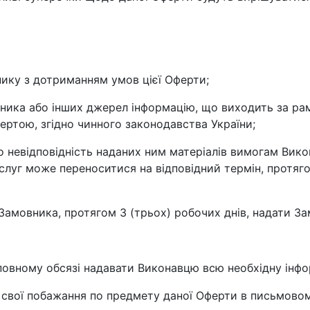
нику з дотриманням умов цієї Оферти;
ника або інших джерел інформацію, що виходить за рамк
ертою, згідно чинного законодавства України;
ро невідповідність наданих ним матеріалів вимогам Вик
слуг може переноситися на відповідний термін, протяго
м Замовника, протягом 3 (трьох) робочих днів, надати З
 в повному обсязі надавати Виконавцю всю необхідну інфо
і свої побажання по предмету даної Оферти в письмовом