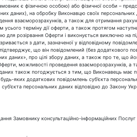
Замовник є фізичною особою) або фізичної особи – пред
ьних даних), на обробку Виконавцю своїх персональни
ння взаєморозрахунків, а також для отримання рахункі
усього терміну дії оферти, а також протягом наступних п
ю для розірвання Оферти і виконується виключно на під
ривається з дати, зазначеної у відповідному повідомле
 підтверджує, що він повідомлений (без додаткового по
х даних», про цілі збору даних, а також про те, що йо
ферти, можливості проведення взаєморозрахунків, а та
 даних також погоджується з тим, що Виконавець має 
з будь-яких додаткових повідомлень суб’єкта персонал
 суб’єкта персональних даних відповідно до Закону Ук
дання Замовнику консультаційно-інформаційних Послуг 