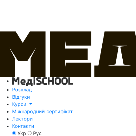
Розклад
Відгуки
Курси
Міжнародний сертифікат
Лектори
Контакти
Укр
Рус